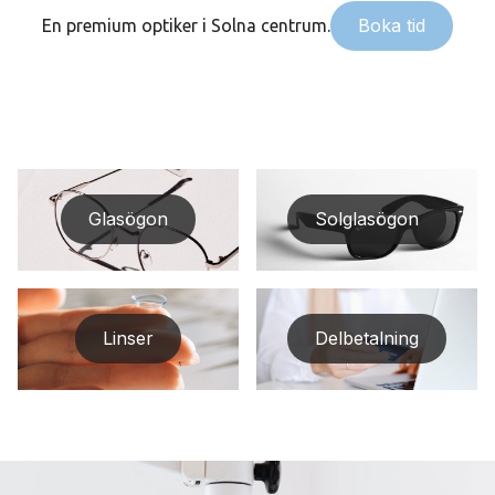
Boka tid
En premium optiker i Solna centrum.
Glasögon
Solglasögon
Linser
Delbetalning