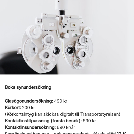
Boka synundersökning
Glasögonundersökning:
490 kr
Körkort:
200 kr
(Körkortsintyg kan skickas digitalt till Transportstyrelsen)
Kontaktlinstillpassning (första besök):
890 kr
Kontaktlinsundersökning:
690 kr/år
Som linskund hos oss – och som student – får du alltid
10 %